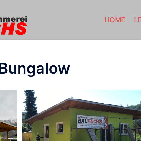
HOME
L
r Bungalow